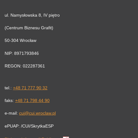
ul. Namysłowska 8, IV piętro
(Centrum Biznesu Grafit)
50-304 Wrocław
NIP: 8971793846
REGON: 022287361
tel.:
+48 71 777 90 32
faks:
+48 71 798 44 90
e-mail:
cui@cui.wroclaw.pl
ePUAP: /CUI/SkrytkaESP