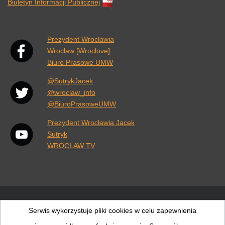
Biuletyn Informacji Publicznej
Link otwiera się w nowej karcie przeglądarki.
Prezydent Wrocławia
Wroclaw [Wroclove]
Biuro Prasowe UMW
@SutrykJacek
@wroclaw_info
@BiuroPrasoweUMW
Prezydent Wrocławia Jacek
Sutryk
WROCŁAW TV
Wiadomości
Pogoda
Rozkłady jazdy
Wrocław
Serwis wykorzystuje pliki cookies w celu zapewnienia