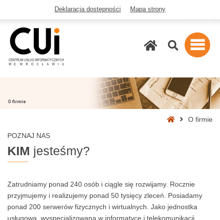
Deklaracja dostępności
Mapa strony
Szukaj
O firmie
Strona
O firmie
główna
POZNAJ NAS
KIM
jesteśmy?
Zatrudniamy ponad 240 osób i ciągle się rozwijamy. Rocznie
przyjmujemy i realizujemy ponad 50 tysięcy zleceń. Posiadamy
ponad 200 serwerów fizycznych i wirtualnych. Jako jednostka
usługowa, wyspecjalizowana w informatyce i telekomunikacji,