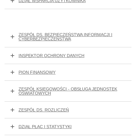
DZIAŁ WSPARCIA UŻYTKOWNIKA
ZESPÓŁ DS. BEZPIECZEŃSTWA INFORMACJI I
CYBERBEZPIECZEŃSTWA
INSPEKTOR OCHRONY DANYCH
PION FINANSOWY
ZESPÓŁ KSIĘGOWOŚCI - OBSŁUGA JEDNOSTEK
OŚWIATOWYCH
ZESPÓŁ DS. ROZLICZEŃ
DZIAŁ PŁAC I STATYSTYKI