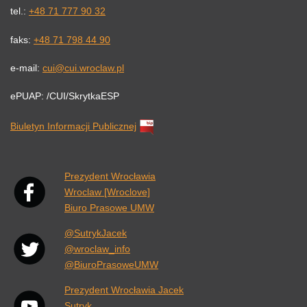
tel.:
+48 71 777 90 32
faks:
+48 71 798 44 90
e-mail:
cui@cui.wroclaw.pl
ePUAP: /CUI/SkrytkaESP
Biuletyn Informacji Publicznej
Link otwiera się w nowej karcie przeglądarki.
Prezydent Wrocławia
Wroclaw [Wroclove]
Biuro Prasowe UMW
@SutrykJacek
@wroclaw_info
@BiuroPrasoweUMW
Prezydent Wrocławia Jacek
Sutryk