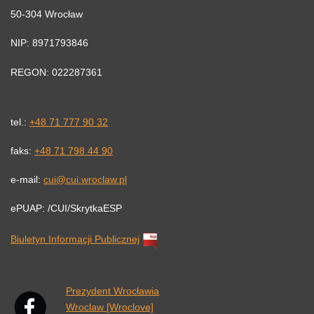
50-304 Wrocław
NIP: 8971793846
REGON: 022287361
tel.:
+48 71 777 90 32
faks:
+48 71 798 44 90
e-mail:
cui@cui.wroclaw.pl
ePUAP: /CUI/SkrytkaESP
Biuletyn Informacji Publicznej
Link otwiera się w nowej karcie przeglądarki.
Prezydent Wrocławia
Wroclaw [Wroclove]