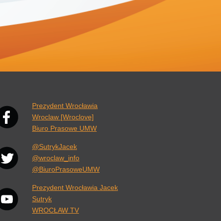
nk otwiera się w nowej karcie przeglądarki.
Prezydent Wrocławia
Wroclaw [Wroclove]
Biuro Prasowe UMW
@SutrykJacek
@wroclaw_info
@BiuroPrasoweUMW
Prezydent Wrocławia Jacek
Sutryk
WROCŁAW TV