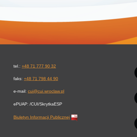
Li
tel.:
+48 71 777 90 32
faks:
+48 71 798 44 90
e-mail:
cui@cui.wroclaw.pl
ePUAP: /CUI/SkrytkaESP
Biuletyn Informacji Publicznej