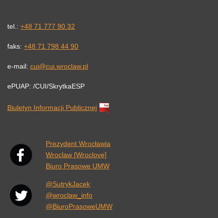
tel.:
+48 71 777 90 32
faks:
+48 71 798 44 90
e-mail:
cui@cui.wroclaw.pl
ePUAP: /CUI/SkrytkaESP
Biuletyn Informacji Publicznej
Link otwiera się w nowej karcie przeglądarki.
Prezydent Wrocławia
Wroclaw [Wroclove]
Biuro Prasowe UMW
@SutrykJacek
@wroclaw_info
@BiuroPrasoweUMW