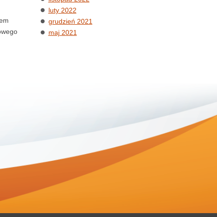
luty 2022
iem
grudzień 2021
rowego
maj 2021