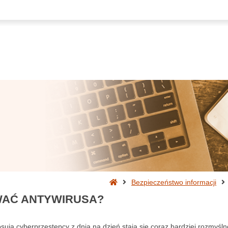
Strona
Bezpieczeństwo informacji
główna
WAĆ ANTYWIRUSA?
osują cyberprzestępcy z dnia na dzień stają się coraz bardziej rozmyśln