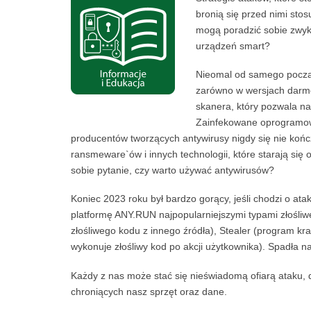
bronią się przed nimi stos
mogą poradzić sobie zwyk
urządzeń smart?
Nieomal od samego począt
zarówno w wersjach darmo
skanera, który pozwala na
Zainfekowane oprogramowa
producentów tworzących antywirusy nigdy się nie końc
ransmeware`ów i innych technologii, które starają się
sobie pytanie, czy warto używać antywirusów?
Koniec 2023 roku był bardzo gorący, jeśli chodzi o a
platformę ANY.RUN najpopularniejszymi typami złośl
złośliwego kodu z innego źródła), Stealer (program k
wykonuje złośliwy kod po akcji użytkownika). Spadła 
Każdy z nas może stać się nieświadomą ofiarą ataku
chroniących nasz sprzęt oraz dane.