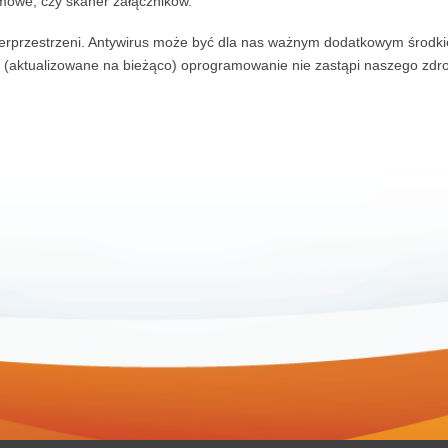
pamowe, czy skaner załączników.
berprzestrzeni. Antywirus może być dla nas ważnym dodatkowym środk
 i (aktualizowane na bieżąco) oprogramowanie nie zastąpi naszego zd