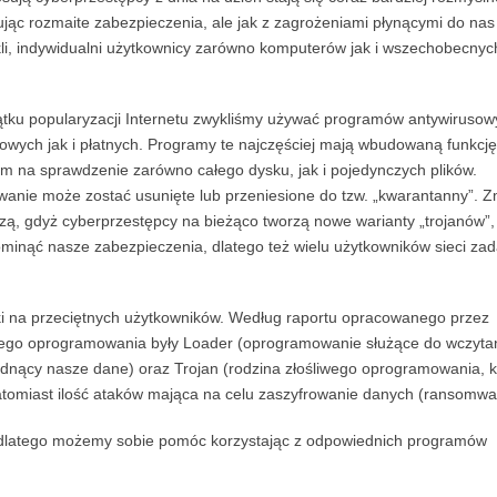
ując rozmaite zabezpieczenia, ale jak z zagrożeniami płynącymi do nas 
li, indywidualni użytkownicy zarówno komputerów jak i wszechobecnyc
ku popularyzacji Internetu zwykliśmy używać programów antywirusow
wych jak i płatnych. Programy te najczęściej mają wbudowaną funkcję
m na sprawdzenie zarówno całego dysku, jak i pojedynczych plików.
nie może zostać usunięte lub przeniesione do tzw. „kwarantanny”. 
zą, gdyż cyberprzestępcy na bieżąco tworzą nowe warianty „trojanów”,
 ominąć nasze zabezpieczenia, dlatego też wielu użytkowników sieci zad
taki na przeciętnych użytkowników. Według raportu opracowanego przez
iwego oprogramowania były Loader (oprogramowanie służące do wczyta
radnący nasze dane) oraz Trojan (rodzina złośliwego oprogramowania, k
natomiast ilość ataków mająca na celu zaszyfrowanie danych (ransomwa
, dlatego możemy sobie pomóc korzystając z odpowiednich programów