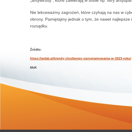
„antywirusy”, które zawierają w sobie np. filtry antys
Nie lekceważmy zagrożeń, które czyhają na nas w cy
obrony. Pamiętajmy jednak o tym, że nawet najlepsze
rozsądku.
Źródło:
https://avlab.pl/trendy-zlosliwego-oprogramowania-w-2023-roku/
MvK