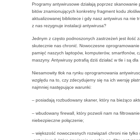
Programy antywirusowe działają poprzez skanowanie p
bitów znamionujących konkretny fragment kodu złośl
aktualizowanej bibliotece i gdy nasz antywirus na nie 
z nas rezygnuje instalacji antywirusa?
Jednym z często podnoszonych zastrzeżeń jest ilość z
skutecznie nas chronić. Nowoczesne oprogramowanie tw
pamięć naszych laptopów, komputerów, smartfonów, cz
maszyny. Antywirusy potrafią dziś działać w tle i są d
Niesamowity tłok na rynku oprogramowania antywirus
względu na to, czy zdecydujemy się na ich wersję pła
najmniej następujące warunki:
– posiadają rozbudowany skaner, który na bieżąco akt
– wbudowany firewall, który pozwoli nam na filtrowanie
niebezpieczne połączenie;
– większość nowoczesnych rozwiązań chroni nie tylko