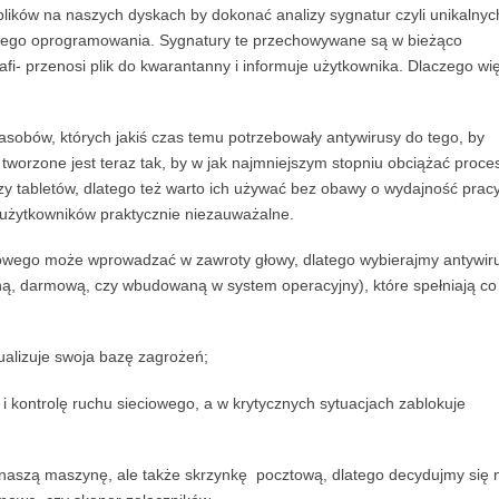
lików na naszych dyskach by dokonać analizy sygnatur czyli unikalnyc
iwego oprogramowania. Sygnatury te przechowywane są w bieżąco
trafi- przenosi plik do kwarantanny i informuje użytkownika. Dlaczego wi
asobów, których jakiś czas temu potrzebowały antywirusy do tego, by
orzone jest teraz tak, by w jak najmniejszym stopniu obciążać proces
y tabletów, dlatego też warto ich używać bez obawy o wydajność prac
la użytkowników praktycznie niezauważalne.
owego może wprowadzać w zawroty głowy, dlatego wybierajmy antywir
tną, darmową, czy wbudowaną w system operacyjny), które spełniają co
ualizuje swoja bazę zagrożeń;
 i kontrolę ruchu sieciowego, a w krytycznych sytuacjach zablokuje
 naszą maszynę, ale także skrzynkę pocztową, dlatego decydujmy się 