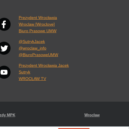
nk otwiera się w nowej karcie przeglądarki.
Prezydent Wrocławia
Wroclaw [Wroclove]
Biuro Prasowe UMW
@SutrykJacek
@wroclaw_info
@BiuroPrasoweUMW
Prezydent Wrocławia Jacek
Sutryk
WROCŁAW TV
azdy MPK
Wrocław