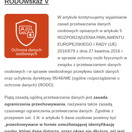
RODOwskaz V
SPOOFING!
W artykule kontynuujemy wyjaśnianie
zasad przetwarzania danych
osobowych opisanych w artykule 5
ROZPORZĄDZENIA PARLAMENTU
EUROPEJSKIEGO I RADY (UE)
2016/679 z dnia 27 kwietnia 2016 r.
w sprawie ochrony osób fizycznych w
związku z przetwarzaniem danych
osobowych i w sprawie swobodnego przepływu takich danych
oraz uchylenia dyrektywy 95/46/WE (ogólne rozporządzenie o
ochronie danych) (RODO).
Piątą zasadą ogólną przetwarzania danych jest
zasada
ograniczenia przechowywania
, nazywana także zasadą
czasowego ograniczenia przetwarzania danych. Zgodnie z
przepisem ust. 1 lit. e artykułu 5 dane osobowe powinny być
„
przechowywane w formie umożliwiającej identyfikację
osoby, której dane dotyczą, przez okres nie dłuższy, niż jest