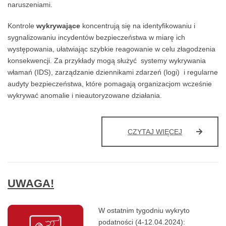
naruszeniami.
Kontrole
wykrywające
koncentrują się na identyfikowaniu i
sygnalizowaniu incydentów bezpieczeństwa w miarę ich
występowania, ułatwiając szybkie reagowanie w celu złagodzenia
konsekwencji. Za przykłady mogą służyć systemy wykrywania
włamań (IDS), zarządzanie dziennikami zdarzeń (logi) i regularne
audyty bezpieczeństwa, które pomagają organizacjom wcześnie
wykrywać anomalie i nieautoryzowane działania.
TYPY
CZYTAJ WIĘCEJ
KONTROLI
W
BEZPIECZEŃ
UWAGA!
W ostatnim tygodniu wykryto
podatności (4-12.04.2024):