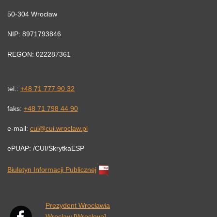
50-304 Wrocław
NIP: 8971793846
REGON: 022287361
tel.:
+48 71 777 90 32
faks:
+48 71 798 44 90
e-mail:
cui@cui.wroclaw.pl
ePUAP: /CUI/SkrytkaESP
Biuletyn Informacji Publicznej
Link otwiera się w nowej karcie przeglądarki.
Prezydent Wrocławia
Wroclaw [Wroclove]