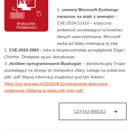
serwery Microsoft Exchange
narażone na ataki z zewnątrz
–
CVE-2024-21410 – krytyczna
podatność pozwalająca na kradzież
danych uwierzytelniania. Microsoft
wydal już łatkę niwelującą tę lukę.
CVE-2024-2883
– luka w bezpieczeństwie przeglądarek Edge i
Chrome. Dostępne są już aktualizacje.
złośliwe oprogramowanie Byakugan
– wielofunkcyjny Trojan
pozwalający na dostęp do komputera ofiary. Uwaga na pobierane
pliki .pdf! Więcej informacji znajdziesz pod tym linkiem
:
https://cui.wroclaw.pl/2024/04/12/ostrzezenie-dotyczace-
pobierania-i-klikania-w-zalaczniki-typu-pdf/
UWAGA!
CZYTAJ WIĘCEJ