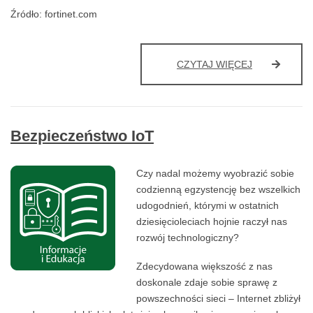
Źródło: fortinet.com
OSTRZEŻEN
CZYTAJ WIĘCEJ
DOTYCZĄCE
POBIERANIA
I
KLIKANIA
Bezpieczeństwo IoT
W
ZAŁĄCZNIKI
TYPU
Czy nadal możemy wyobrazić sobie
PDF
codzienną egzystencję bez wszelkich
udogodnień, którymi w ostatnich
dziesięcioleciach hojnie raczył nas
rozwój technologiczny?
Zdecydowana większość z nas
doskonale zdaje sobie sprawę z
powszechności sieci – Internet zbliżył