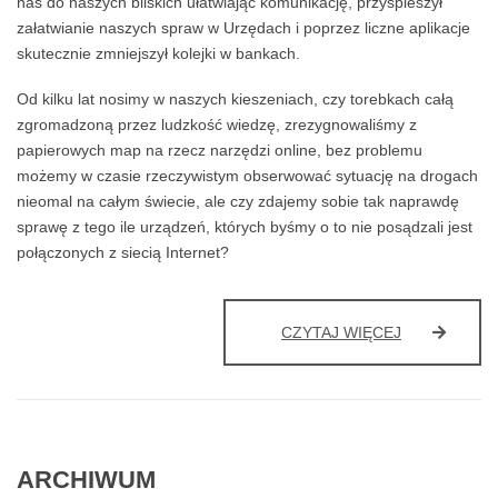
nas do naszych bliskich ułatwiając komunikację, przyspieszył
załatwianie naszych spraw w Urzędach i poprzez liczne aplikacje
skutecznie zmniejszył kolejki w bankach.
Od kilku lat nosimy w naszych kieszeniach, czy torebkach całą
zgromadzoną przez ludzkość wiedzę, zrezygnowaliśmy z
papierowych map na rzecz narzędzi online, bez problemu
możemy w czasie rzeczywistym obserwować sytuację na drogach
nieomal na całym świecie, ale czy zdajemy sobie tak naprawdę
sprawę z tego ile urządzeń, których byśmy o to nie posądzali jest
połączonych z siecią Internet?
BEZPIECZE
CZYTAJ WIĘCEJ
IOT
ARCHIWUM