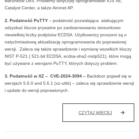
warunków DoS. Problemy dotyczyły oprogramowań IOS XE,
Catalyst Center, a także Aironet AP.
2. Podatność PuTTY
– podatność pozwalająca atakującym
odzyskać klucze prywatne po zaobserwowaniu stosunkowo
niewielkiej liczby podpisów ECDSA. Użytkownicy proszeni są o
natychmiastową aktualizację oprogramowania do poprawionej
wersji. Zaleca się także sprawdzenie i wymianę wszelkich kluczy
NIST P-521 ( 521-bit ECDSA, ecdsa-sha2-nistp521), które mogą
być używane z wersjami PuTTY, których dotyczy problem.
3. Podatność w XZ –
CVE-2024-3094 –
Backdoor pojawił się w
wersjach 5.6.0 and 5.6.1 (xz-utils) – zaleca się sprawdzenie wersji
i update do wersji poprawionych.
UWAGA!
CZYTAJ WIĘCEJ