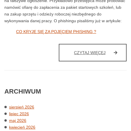
na fałszywe ogłoszenie. Przykładowo przestępca może próbować
namówić ofiarę do zapłacenia za pakiet startowych szkoleń, lub
na zakup sprzętu i odzieży roboczej niezbędnego do
wykonywania danej pracy. O phishingu pisaliśmy już w artykule:
CO KRYJE SIĘ ZA POJĘCIEM PHISHING ?
FAŁSZYWE
CZYTAJ WIĘCEJ
OGŁOSZENI
O
PRACĘ,
JAK
NIE
DAĆ
ARCHIWUM
SIĘ
ZŁAPAĆ
sierpień 2026
lipiec 2026
maj 2026
kwiecień 2026