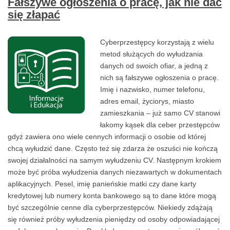
Fałszywe ogłoszenia o pracę, jak nie dać
się złapać
Cyberprzestępcy korzystają z wielu
metod służących do wyłudzania
danych od swoich ofiar, a jedną z
nich są fałszywe ogłoszenia o pracę.
Imię i nazwisko, numer telefonu,
adres email, życiorys, miasto
zamieszkania – już samo CV stanowi
łakomy kąsek dla ceber przestępców
gdyż zawiera ono wiele cennych informacji o osobie od której
chcą wyłudzić dane. Często też się zdarza że oszuści nie kończą
swojej działalności na samym wyłudzeniu CV. Następnym krokiem
może być próba wyłudzenia danych niezawartych w dokumentach
aplikacyjnych. Pesel, imię panieńskie matki czy dane karty
kredytowej lub numery konta bankowego są to dane które mogą
być szczególnie cenne dla cyberprzestępców. Niekiedy zdążają
się również próby wyłudzenia pieniędzy od osoby odpowiadającej