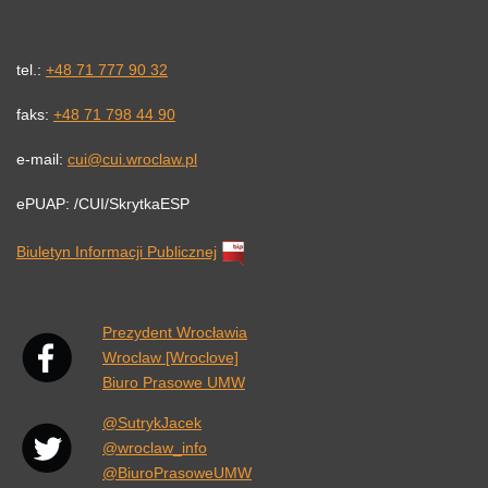
tel.:
+48 71 777 90 32
faks:
+48 71 798 44 90
e-mail:
cui@cui.wroclaw.pl
ePUAP: /CUI/SkrytkaESP
Biuletyn Informacji Publicznej
Link otwiera się w nowej karcie przeglądarki.
Prezydent Wrocławia
Wroclaw [Wroclove]
Biuro Prasowe UMW
@SutrykJacek
@wroclaw_info
@BiuroPrasoweUMW