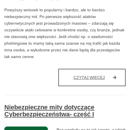
Powyższy wniosek to popularny i bardzo, ale to bardzo
niebezpieczny mit. Po pierwsze większość ataków
cybernetycznych jest prowadzonych masowo – zdarzają się
oczywiście ataki celowane w konkretne osoby, czy branże, jednak
nie stanowią one większości. Jeśli chodzi np. o wiadomości
phishingowe to mamy taką sama szanse na nią trafić jak każda
inna osoba, a wyłudzone przez nie dane będą dla przestępców
tak samo cenne.
NIEBEZPIEC
CZYTAJ WIĘCEJ
MITY
DOTYCZĄCE
CYBERBEZP
CZĘŚĆ
Niebezpieczne mity dotyczące
II
Cyberbezpieczeństwa- część I
Bez względu na to jak często, z jakich