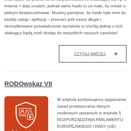
imienia + daty urodzin, jednak samo hasło to za mało, by mówić o
pełnym bezpieczeństwie. Musimy pamiętać, by hasło było inne do
każdej usługi i aplikacji – przecież jeśli nasze długie i
skomplikowane poświadczenie wycieknie w choćby jednej z nich
atakujący będą mieli dostęp do wszystkich naszych zasobów!
NIEBEZPIEC
CZYTAJ WIĘCEJ
MITY
DOTYCZĄCE
CYBERBEZP
CZĘŚĆ
RODOwskaz VII
I
W artykule kontynuujemy wyjaśnianie
zasad przetwarzania danych
osobowych opisanych w artykule 5
ROZPORZĄDZENIA PARLAMENTU
EUROPEJSKIEGO I RADY (UE)