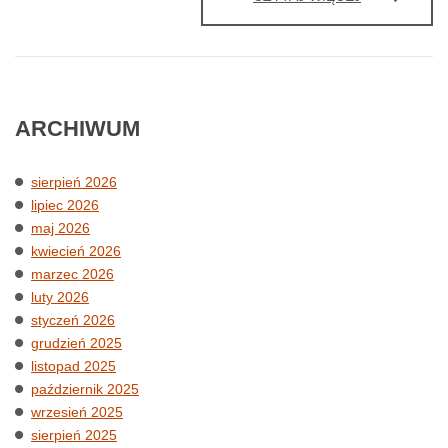
„SHARE
WITH
CARE”-
ODPOWIEDZ
PUBLIKOWAN
ZDJĘĆ
ARCHIWUM
DZIECI
sierpień 2026
lipiec 2026
maj 2026
kwiecień 2026
marzec 2026
luty 2026
styczeń 2026
grudzień 2025
listopad 2025
październik 2025
wrzesień 2025
sierpień 2025