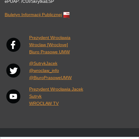
ePUAP: /CUI/SkrytkaESP
Biuletyn Informacji Publicznej
Link otwiera się w nowej karcie przeglądarki.
Prezydent Wrocławia
Wroclaw [Wroclove]
Biuro Prasowe UMW
@SutrykJacek
@wroclaw_info
@BiuroPrasoweUMW
Prezydent Wrocławia Jacek
Sutryk
WROCŁAW TV