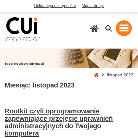
Deklaracja dostępności
Mapa strony
Szukaj
Bezpieczeństwo informacji
Strona
listopad 2023
główna
Miesiąc:
listopad 2023
Rootkit czyli oprogramowanie
zapewniające przejęcie uprawnień
administracyjnych do Twojego
komputera