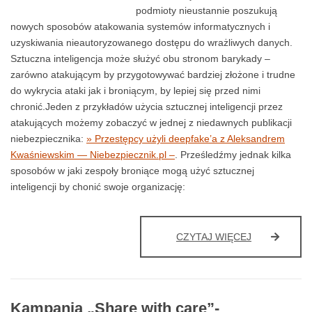
podmioty nieustannie poszukują
nowych sposobów atakowania systemów informatycznych i
uzyskiwania nieautoryzowanego dostępu do wrażliwych danych.
Sztuczna inteligencja może służyć obu stronom barykady –
zarówno atakującym by przygotowywać bardziej złożone i trudne
do wykrycia ataki jak i broniącym, by lepiej się przed nimi
chronić.Jeden z przykładów użycia sztucznej inteligencji przez
atakujących możemy zobaczyć w jednej z niedawnych publikacji
niebezpiecznika:
» Przestępcy użyli deepfake’a z Aleksandrem
Kwaśniewskim — Niebezpiecznik.pl –
. Prześledźmy jednak kilka
sposobów w jaki zespoły broniące mogą użyć sztucznej
inteligencji by chonić swoje organizację:
ROLA
CZYTAJ WIĘCEJ
SZTUCZNEJ
INTELIGENCJ
W
CYBERBEZP
Kampania „Share with care”-