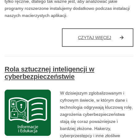
tylko ręcznie, dlatego tak ważne jest, aby analizować jakie
programy rozszerzone instalujemy dodatkowo podczas instalacji
naszych macierzystych aplikacji.
ROOTKIT
CZYTAJ WIĘCEJ
CZYLI
OPROGRAM
ZAPEWNIAJ
PRZEJĘCIE
Rola sztucznej inteligencji w
UPRAWNIEŃ
ADMINISTR
cyberbezpieczeństwie
DO
TWOJEGO
KOMPUTERA
W dzisiejszym zglobalizowanym i
cyfrowym świecie, w którym dane i
technologia odgrywają kluczową rolę,
zagrożenia cyberbezpieczeństwa
stają się coraz poważniejsze i
bardziej złożone. Hakerzy,
cyberprzestępcy i inne złośliwe