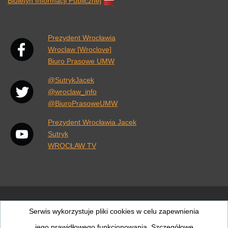
Biuletyn Informacji Publicznej
Link otwiera się w nowej karcie przeglądarki.
Prezydent Wrocławia
Wroclaw [Wroclove]
Biuro Prasowe UMW
@SutrykJacek
@wroclaw_info
@BiuroPrasoweUMW
Prezydent Wrocławia Jacek
Sutryk
WROCŁAW TV
Wiadomości
Pogoda
Rozkłady jazdy
Wrocław
Serwis wykorzystuje pliki cookies w celu zapewnienia
jego prawidłowego funkcjonowania. Szczegółowe