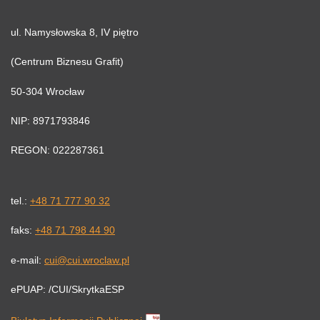
ul. Namysłowska 8, IV piętro
(Centrum Biznesu Grafit)
50-304 Wrocław
NIP: 8971793846
REGON: 022287361
tel.:
+48 71 777 90 32
faks:
+48 71 798 44 90
e-mail:
cui@cui.wroclaw.pl
ePUAP: /CUI/SkrytkaESP