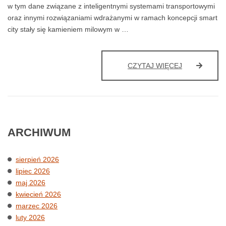
w tym dane związane z inteligentnymi systemami transportowymi
oraz innymi rozwiązaniami wdrażanymi w ramach koncepcji smart
city stały się kamieniem milowym w …
CYBERBEZP
CZYTAJ WIĘCEJ
W
SAMORZĄDZ
ARCHIWUM
sierpień 2026
lipiec 2026
maj 2026
kwiecień 2026
marzec 2026
luty 2026