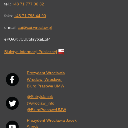
tel.:
+48 71 777 90 32
faks:
+48 71 798 44 90
e-mail:
cui@cui.wroclaw.pl
ePUAP: /CUI/SkrytkaESP
Biuletyn Informacji Publicznej
Link otwiera się w nowej karcie przeglądarki.
Prezydent Wrocławia
Wroclaw [Wroclove]
Biuro Prasowe UMW
@SutrykJacek
@wroclaw_info
@BiuroPrasoweUMW
Prezydent Wrocławia Jacek
Sutryk