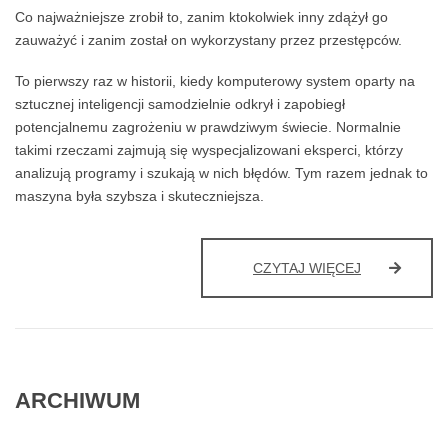
Co najważniejsze zrobił to, zanim ktokolwiek inny zdążył go
zauważyć i zanim został on wykorzystany przez przestępców.
To pierwszy raz w historii, kiedy komputerowy system oparty na
sztucznej inteligencji samodzielnie odkrył i zapobiegł
potencjalnemu zagrożeniu w prawdziwym świecie. Normalnie
takimi rzeczami zajmują się wyspecjalizowani eksperci, którzy
analizują programy i szukają w nich błędów. Tym razem jednak to
maszyna była szybsza i skuteczniejsza.
SZTUCZNA
CZYTAJ WIĘCEJ
INTELIGENC
WYKRYŁA
LUKĘ
W
OPROGRAM
ZANIM
ARCHIWUM
ZROBILI
TO
LUDZIE-