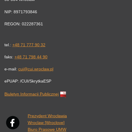
NIP: 8971793846
REGON: 022287361
tel.:
+48 71 777 90 32
faks:
+48 71 798 44 90
e-mail:
cui@cui.wroclaw.pl
ePUAP: /CUI/SkrytkaESP
Biuletyn Informacji Publicznej
Link otwiera się w nowej karcie przeglądarki.
Prezydent Wrocławia
Wroclaw [Wroclove]
Biuro Prasowe UMW