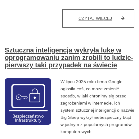
VPN
CZYTAJ WIĘCEJ
–
MITY
VS
RZECZYWIS
Sztuczna inteligencja wykryła lukę w
oprogramowaniu zanim zrobili to ludzie-
pierwszy taki przypadek na świecie
W lipcu 2025 roku firma Google
ogłosiła coś, co może zmienić
sposób, w jaki chronimy się przed
zagrożeniami w internecie. Ich
system sztucznej inteligencji o nazwie
Big Sleep wykrył niebezpieczny błąd
w jednym z popularnych programów
komputerowych.