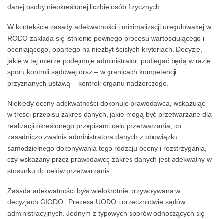
danej osoby nieokreślonej liczbie osób fizycznych.
W kontekście zasady adekwatności i minimalizacji uregulowanej w
RODO zakłada się istnienie pewnego procesu wartościującego i
oceniającego, opartego na niezbyt ścisłych kryteriach. Decyzje,
jakie w tej mierze podejmuje administrator, podlegać będą w razie
sporu kontroli sądowej oraz – w granicach kompetencji
przyznanych ustawą – kontroli organu nadzorczego.
Niekiedy oceny adekwatności dokonuje prawodawca, wskazując
w treści przepisu zakres danych, jakie mogą być przetwarzane dla
realizacji określonego przepisami celu przetwarzania, co
zasadniczo zwalnia administratora danych z obowiązku
samodzielnego dokonywania tego rodzaju oceny i rozstrzygania,
czy wskazany przez prawodawcę zakres danych jest adekwatny w
stosunku do celów przetwarzania.
Zasada adekwatności była wielokrotnie przywoływana w
decyzjach GIODO i Prezesa UODO i orzecznictwie sądów
administracyjnych. Jednym z typowych sporów odnoszących się