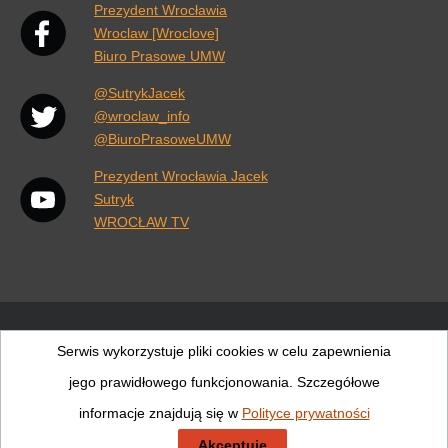
Link otwiera się w nowej karcie przeglądarki.
Prezydent Wrocławia
Wroclaw [Wroclove]
Biuro Prasowe UMW
@SutrykJacek
@wroclaw_info
@BiuroPrasoweUMW
Prezydent Wrocławia Jacek
Sutryk
WROCŁAW TV
Wiadomości
Pogoda
Rozkłady jazdy
Wrocław
Serwis wykorzystuje pliki cookies w celu zapewnienia
jego prawidłowego funkcjonowania. Szczegółowe
Wrocław
Wrocław
MPK
informacje znajdują się w
Polityce prywatności
Copyright ©2021 Gmina Wrocław |
Polityka prywatności
Akceptuję