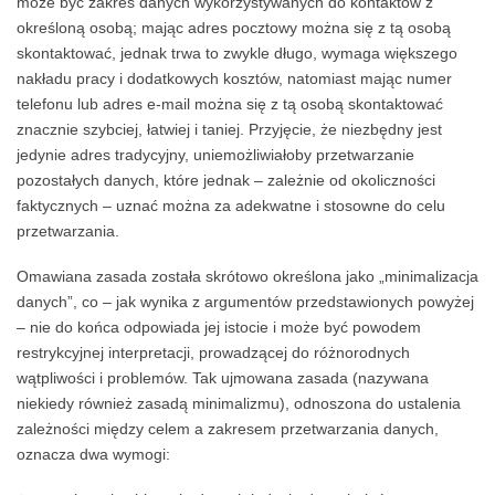
może być zakres danych wykorzystywanych do kontaktów z
określoną osobą; mając adres pocztowy można się z tą osobą
skontaktować, jednak trwa to zwykle długo, wymaga większego
nakładu pracy i dodatkowych kosztów, natomiast mając numer
telefonu lub adres e‑mail można się z tą osobą skontaktować
znacznie szybciej, łatwiej i taniej. Przyjęcie, że niezbędny jest
jedynie adres tradycyjny, uniemożliwiałoby przetwarzanie
pozostałych danych, które jednak – zależnie od okoliczności
faktycznych – uznać można za adekwatne i stosowne do celu
przetwarzania.
Omawiana zasada została skrótowo określona jako „minimalizacja
danych”, co – jak wynika z argumentów przedstawionych powyżej
– nie do końca odpowiada jej istocie i może być powodem
restrykcyjnej interpretacji, prowadzącej do różnorodnych
wątpliwości i problemów. Tak ujmowana zasada (nazywana
niekiedy również zasadą minimalizmu), odnoszona do ustalenia
zależności między celem a zakresem przetwarzania danych,
oznacza dwa wymogi: