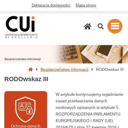
Deklaracja dostępności
Mapa strony
Szukaj
Bezpieczeństwo informacji
Strona
Bezpieczeństwo informacji
RODOwskaz III
główna
RODOwskaz III
W artykule kontynuujemy wyjaśnianie
zasad przetwarzania danych
osobowych opisanych w artykule 5
ROZPORZĄDZENIA PARLAMENTU
EUROPEJSKIEGO I RADY (UE)
2016/679 z dnia 27 kwietnia 2016 r.