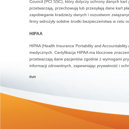
Council (PCI SSC), który dotyczy ochrony danych kart 
przetwarzają, przechowują lub przesyłają dane kart p
zapobieganie kradzieży danych i oszustwom związanym
firmy wdrożyły solidne środki bezpieczeństwa w celu 
HIPAA
HIPAA (Health Insurance Portability and Accountabilit
medycznych. Certyfikacja HIPAA ma kluczowe znaczenie
przetwarzają dane pacjentów zgodnie z wymogami pry
informacji zdrowotnych, zapewniając prywatność i och
RvH