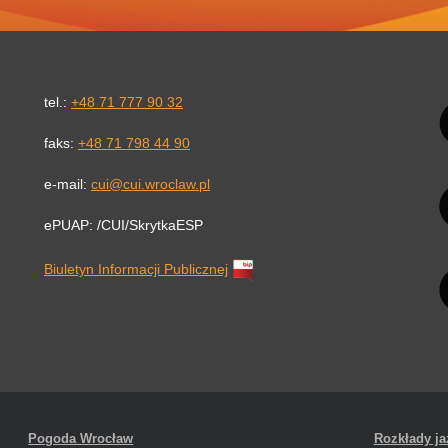
Li
tel.:
+48 71 777 90 32
faks:
+48 71 798 44 90
e-mail:
cui@cui.wroclaw.pl
ePUAP: /CUI/SkrytkaESP
Biuletyn Informacji Publicznej
Pogoda Wrocław
Rozkłady j