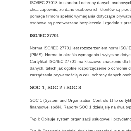
ISO/IEC 27018 to standard ochrony danych osobowych
chcą zapewnić, że dane osobowe ich klientów są przet
pomaga firmom spełnić wymagania dotyczące prywatno
osobowe są przetwarzane bezpiecznie i zgodnie z prz
ISO/IEC 27701
Norma ISO/IEC 27701 jest rozszerzeniem norm ISO/IEC 
(PIMS). Norma ta określa wymagania i wytyczne dotyc
Certyfikat ISO/IEC 27701 ma kluczowe znaczenie dla 
danych, takich jak ogólne rozporządzenie o ochronie 
zarządzania prywatnością w celu ochrony danych oso
SOC 1, SOC 2 i SOC 3
SOC 1 (System and Organization Controls 1) to certyf
finansowej spółki. Raporty SOC 1 dzielą się na dwa typ
Typ I: Opisuje system organizacji usługowej i przydat