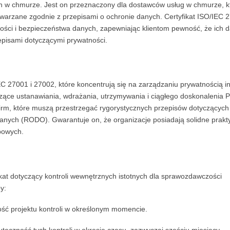
 w chmurze. Jest on przeznaczony dla dostawców usług w chmurze, k
warzane zgodnie z przepisami o ochronie danych. Certyfikat ISO/IEC 
ści i bezpieczeństwa danych, zapewniając klientom pewność, że ich 
episami dotyczącymi prywatności.
27001 i 27002, które koncentrują się na zarządzaniu prywatnością in
zące ustanawiania, wdrażania, utrzymywania i ciągłego doskonalenia 
firm, które muszą przestrzegać rygorystycznych przepisów dotyczących
danych (RODO). Gwarantuje on, że organizacje posiadają solidne prakty
bowych.
ikat dotyczący kontroli wewnętrznych istotnych dla sprawozdawczości
y:
ność projektu kontroli w określonym momencie.