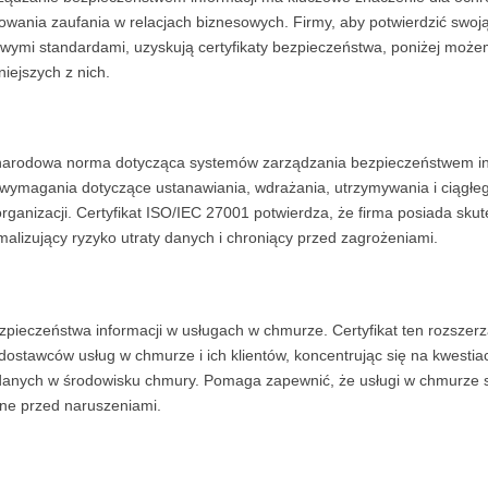
owania zaufania w relacjach biznesowych. Firmy, aby potwierdzić swoj
ymi standardami, uzyskują certyfikaty bezpieczeństwa, poniżej moż
niejszych z nich.
narodowa norma dotycząca systemów zarządzania bezpieczeństwem in
 wymagania dotyczące ustanawiania, wdrażania, utrzymywania i ciągłe
ganizacji. Certyfikat ISO/IEC 27001 potwierdza, że firma posiada sku
alizujący ryzyko utraty danych i chroniący przed zagrożeniami.
ieczeństwa informacji w usługach w chmurze. Certyfikat ten rozszer
stawców usług w chmurze i ich klientów, koncentrując się na kwestiac
a danych w środowisku chmury. Pomaga zapewnić, że usługi w chmurze 
ne przed naruszeniami.