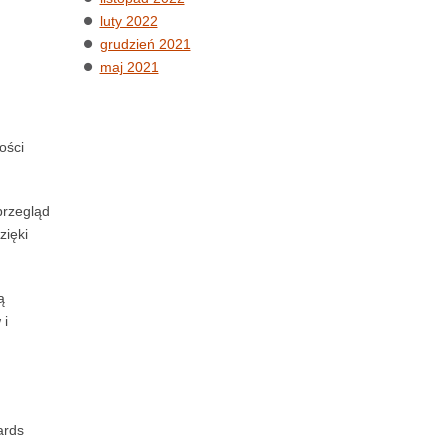
luty 2022
grudzień 2021
maj 2021
ości
przegląd
zięki
ą
 i
ards