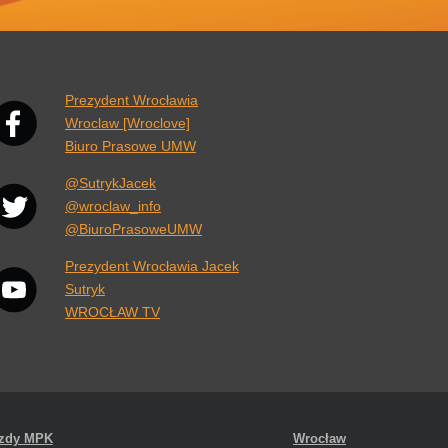
nk otwiera się w nowej karcie przeglądarki.
Prezydent Wrocławia
Wroclaw [Wroclove]
Biuro Prasowe UMW
@SutrykJacek
@wroclaw_info
@BiuroPrasoweUMW
Prezydent Wrocławia Jacek
Sutryk
WROCŁAW TV
azdy MPK
Wrocław