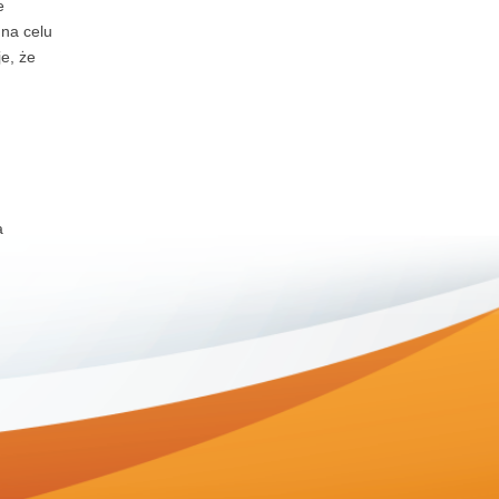
e
 na celu
e, że
a