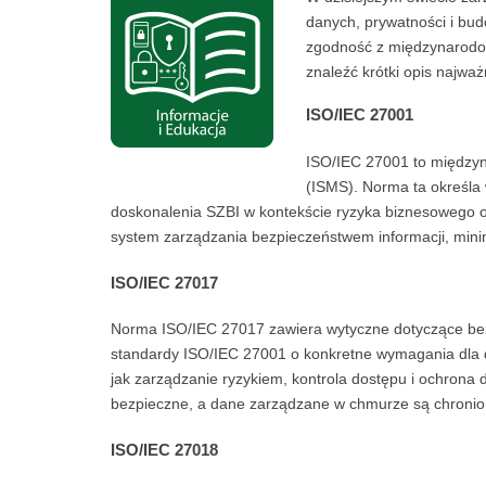
danych, prywatności i bud
zgodność z międzynarodow
znaleźć krótki opis najważ
ISO/IEC 27001
ISO/IEC 27001 to między
(ISMS). Norma ta określa
doskonalenia SZBI w kontekście ryzyka biznesowego or
system zarządzania bezpieczeństwem informacji, minim
ISO/IEC 27017
Norma ISO/IEC 27017 zawiera wytyczne dotyczące bezp
standardy ISO/IEC 27001 o konkretne wymagania dla do
jak zarządzanie ryzykiem, kontrola dostępu i ochron
bezpieczne, a dane zarządzane w chmurze są chronio
ISO/IEC 27018