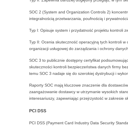
Typ II: Zapewnia bardziej dogłębny przegląd, w tym sk
SOC 2 (System and Organization Controls 2) koncentr
integralnością przetwarzania, poufnością i prywatnoś
Typ I: Opisuje system i przydatność projektu kontroli
Typ II: Ocenia skuteczność operacyjną tych kontroli 
organizacji usługowej do zarządzania i ochrony danych
SOC 3 to publicznie dostępny certyfikat podsumowują
skuteczności kontroli bezpieczeństwa danych firmy be
temu SOC 3 nadaje się do szerokiej dystrybucji i wyk
Raporty SOC mają kluczowe znaczenie dla dostawców u
zaangażowanie dostawcy w utrzymanie wysokich standa
interesariuszy, zapewniając przejrzystość w zakresie s
PCI DSS
PCI DSS (Payment Card Industry Data Security Standa