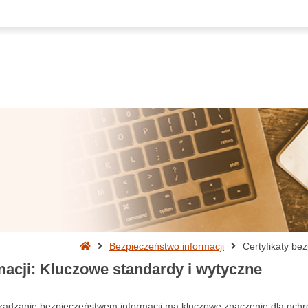
Strona
Bezpieczeństwo informacji
Certyfikaty be
główna
macji: Kluczowe standardy i wytyczne
rządzanie bezpieczeństwem informacji ma kluczowe znaczenie dla ochr