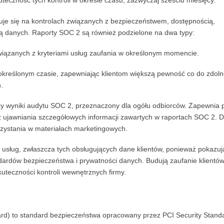
uteczność tych kontroli w okresie czasu, zazwyczaj sześciu miesięcy.
uje się na kontrolach związanych z bezpieczeństwem, dostępnością,
cią danych. Raporty SOC 2 są również podzielone na dwa typy:
 związanych z kryteriami usług zaufania w określonym momencie.
w określonym czasie, zapewniając klientom większą pewność co do zdoln
.
cy wyniki audytu SOC 2, przeznaczony dla ogółu odbiorców. Zapewnia 
z ujawniania szczegółowych informacji zawartych w raportach SOC 2. D
orzystania w materiałach marketingowych.
sług, zwłaszcza tych obsługujących dane klientów, ponieważ pokazuj
rdów bezpieczeństwa i prywatności danych. Budują zaufanie klientów
kuteczności kontroli wewnętrznych firmy.
rd) to standard bezpieczeństwa opracowany przez PCI Security Stand