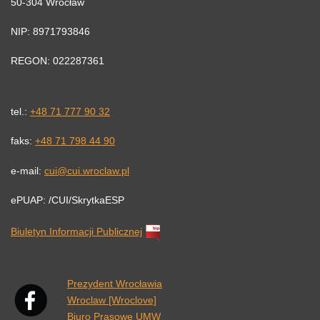
50-304 Wrocław
NIP: 8971793846
REGON: 022287361
tel.:
+48 71 777 90 32
faks:
+48 71 798 44 90
e-mail:
cui@cui.wroclaw.pl
ePUAP: /CUI/SkrytkaESP
Biuletyn Informacji Publicznej
Link otwiera się w nowej karcie przeglądarki.
Prezydent Wrocławia
Wroclaw [Wroclove]
Biuro Prasowe UMW