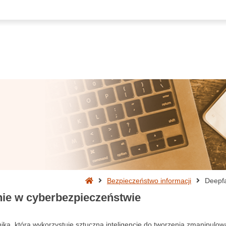
Strona
Bezpieczeństwo informacji
Deepfa
główna
ie w cyberbezpieczeństwie
ika, która wykorzystuje sztuczną inteligencję do tworzenia zmanipulo