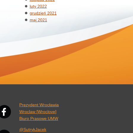
luty 2022
grudzień 2021
maj 2021
nk otwiera się w nowej karcie przeglądarki.
Prezydent Wrocławia
Wroclaw [Wroclove]
Biuro Prasowe UMW
@SutrykJacek