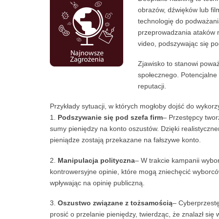
obrazów, dźwięków lub fil
technologię do podważania
przeprowadzania ataków 
video, podszywając się po
Zjawisko to stanowi poważ
społecznego. Potencjalne 
reputacji.
Przykłady sytuacji, w których mogłoby dojść do wykorz
1.
Podszywanie się pod szefa firm
– Przestępcy twor
sumy pieniędzy na konto oszustów. Dzięki realistyczn
pieniądze zostają przekazane na fałszywe konto.
2.
Manipulacja polityczna
– W trakcie kampanii wybor
kontrowersyjne opinie, które mogą zniechęcić wyborcó
wpływając na opinię publiczną.
3.
Oszustwo związane z tożsamością
– Cyberprzestę
prosić o przelanie pieniędzy, twierdząc, że znalazł się