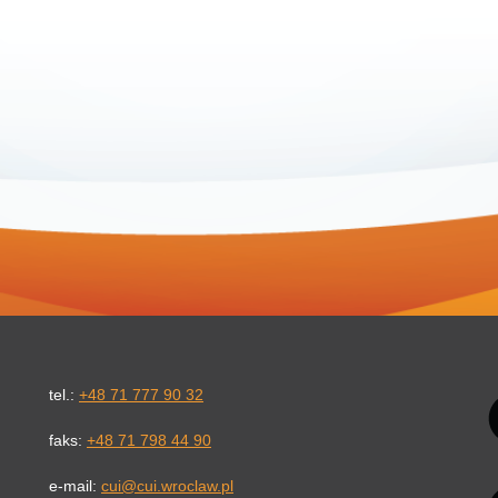
Li
tel.:
+48 71 777 90 32
faks:
+48 71 798 44 90
e-mail:
cui@cui.wroclaw.pl