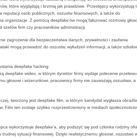
mów, które wyglądają i brzmią jak prawdziwe. Przestępcy wykorzystują 
 reputacji osób publicznych, oszustw finansowych, a także do
na organizacje. Z pomocą deepfake’ów mogą fałszować rozmowy głos
d szefów firm czy pracowników administracji.
ne zagrożenie dla bezpieczeństwa danych, prywatności i zaufania
ataki mogą prowadzić do oszustw, wyłudzeń informacji, a także szkalo
ystania deepfake hacking:
zą deepfake wideo, w którym dyrektor firmy wydaje polecenie przelewu
emu głosowi i wizerunkowi, pracownicy firmy nie zauważają oszustwa, a
czej, tworzony jest deepfake film, w którym kandydat wygłasza obraźli
w. Film ten zostaje szybko rozprzestrzeniony w mediach społeczności
pca wykorzystuje deepfake’a, aby podszyć się pod członka rodziny ofia
 w trudnej sytuacji finansowej. Dzięki realistycznemu głosowi, oszustwo 