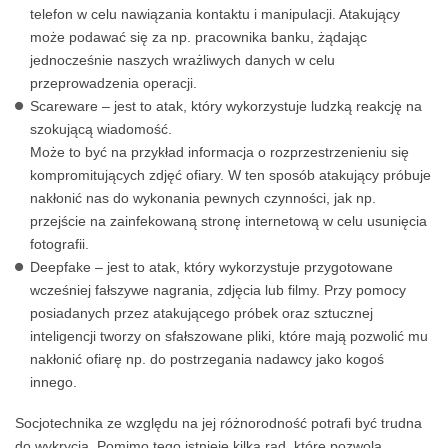
telefon w celu nawiązania kontaktu i manipulacji. Atakujący
może podawać się za np. pracownika banku, żądając
jednocześnie naszych wrażliwych danych w celu
przeprowadzenia operacji.
Scareware – jest to atak, który wykorzystuje ludzką reakcję na
szokującą wiadomość.
Może to być na przykład informacja o rozprzestrzenieniu się
kompromitujących zdjęć ofiary. W ten sposób atakujący próbuje
nakłonić nas do wykonania pewnych czynności, jak np.
przejście na zainfekowaną stronę internetową w celu usunięcia
fotografii.
Deepfake – jest to atak, który wykorzystuje przygotowane
wcześniej fałszywe nagrania, zdjęcia lub filmy. Przy pomocy
posiadanych przez atakującego próbek oraz sztucznej
inteligencji tworzy on sfałszowane pliki, które mają pozwolić mu
nakłonić ofiarę np. do postrzegania nadawcy jako kogoś
innego.
Socjotechnika ze względu na jej różnorodność potrafi być trudna
do wykrycia. Pomimo tego istnieje kilka rad, które pozwolą