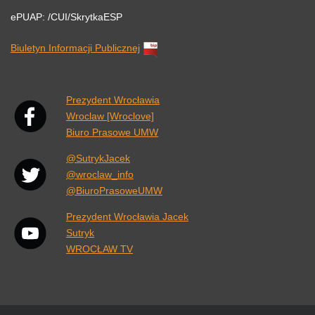
ePUAP: /CUI/SkrytkaESP
Biuletyn Informacji Publicznej
Link otwiera się w nowej karcie przeglądarki.
Prezydent Wrocławia
Wroclaw [Wroclove]
Biuro Prasowe UMW
@SutrykJacek
@wroclaw_info
@BiuroPrasoweUMW
Prezydent Wrocławia Jacek
Sutryk
WROCŁAW TV