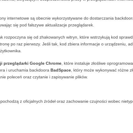
rony internetowe są obecnie wykorzystywane do dostarczania backdoor
ywając się pod fałszywe aktualizacje przeglądarek.
ak rozpoczyna się od zhakowanych witryn, które wstrzykują kod sprawd
onę po raz pierwszy. Jeśli tak, kod zbiera informacje o urządzeniu, adr
użytkownika.
cji przeglądarki Google Chrome
, które instaluje złośliwe oprogramowa
iera i uruchamia backdoora
BadSpace
, który może wykonywać różne zł
anie poleceń oraz czytanie i zapisywanie plików.
i pochodzą z oficjalnych źródeł oraz zachowanie czujności wobec niety