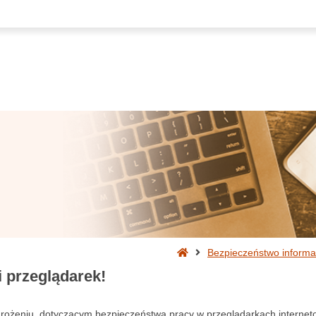
Strona
Bezpieczeństwo informac
główna
i przeglądarek!
ożeniu, dotyczącym bezpieczeństwa pracy w przeglądarkach interne