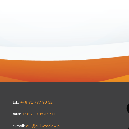
Li
tel.:
+48 71 777 90 32
faks:
+48 71 798 44 90
e-mail:
cui@cui.wroclaw.pl