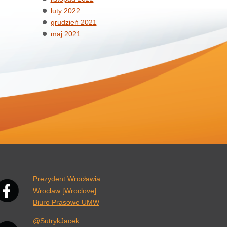
luty 2022
grudzień 2021
maj 2021
nk otwiera się w nowej karcie przeglądarki.
Prezydent Wrocławia
Wroclaw [Wroclove]
Biuro Prasowe UMW
@SutrykJacek