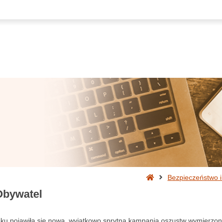
Strona
Bezpieczeństwo i
główna
Obywatel
ku pojawiła się nowa, wyjątkowo sprytna kampania oszustw wymierzo