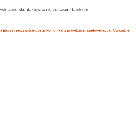
iezwłocznie skontaktować się ze swoim bankiem.
 jakbyś rzeczywiście dostał komunikat z prawdziwej, rządowej appki. Uważajcie!