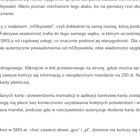
bywatel. Warto poznać mechanizm tego ataku, bo na pierwszy rzut oka
znania.
y z nadpisem „mObywatel”, czyli dokładnie tą samą nazwą, którą posłu
. Fałszywa wiadomość trafia do tego samego wątku, w którym wcześniej
SMS-y od rządowej usługi, co znacznie podnosi jej wiarygodność. Dla 
ała autentyczne powiadomienia od mObywatela, obie wiadomości wygl
rogowego. Kliknięcie w link przekierowuje na stronę, gdzie można sp
nej zawsze kończy się informacją o nieopłaconym mandacie na 200 zł. N
arty płatniczej.
h karty i potwierdzeniu transakcji w aplikacji bankowej karta zosta
gą nią płacić bez konieczności uzyskiwania kolejnych potwierdzeń i w
łaca mandat, podczas gdy w rzeczywistości autoryzuje dodanie karty d
res w SMS-ie: choć zawiera słowa „gov” i „pl”, domena nie kończy się 