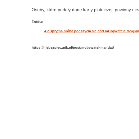
Osoby, które podały dane karty płatniczej, powinny n
Źródła:
Ale sprytna próba podszycia się pod mObywatela. Wygląda
https://niebezpiecznik.pl/post/mobywatel-mandat/