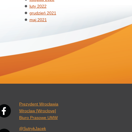
luty 2022
grudzień 2021
maj 2021
nk otwiera się w nowej karcie przeglądarki.
Prezydent Wrocławia
Wroclaw [Wroclove]
Biuro Prasowe UMW
@SutrykJacek