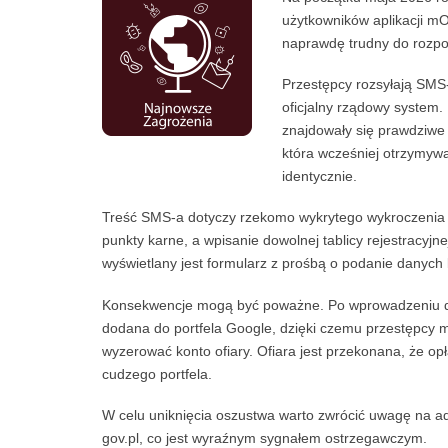
użytkowników aplikacji mO
naprawdę trudny do rozpo
Przestępcy rozsyłają SMS-
oficjalny rządowy system
znajdowały się prawdziwe 
która wcześniej otrzymyw
identycznie.
Treść SMS-a dotyczy rzekomo wykrytego wykroczenia d
punkty karne, a wpisanie dowolnej tablicy rejestracyj
wyświetlany jest formularz z prośbą o podanie danych k
Konsekwencje mogą być poważne. Po wprowadzeniu danyc
dodana do portfela Google, dzięki czemu przestępcy mo
wyzerować konto ofiary. Ofiara jest przekonana, że op
cudzego portfela.
W celu uniknięcia oszustwa warto zwrócić uwagę na ad
gov.pl, co jest wyraźnym sygnałem ostrzegawczym.