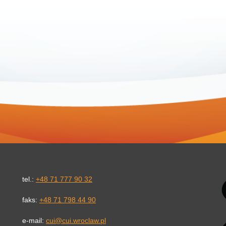
Li
tel.:
+48 71 777 90 32
faks:
+48 71 798 44 90
e-mail:
cui@cui.wroclaw.pl