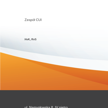
Zespół CUI
HvK, RvS
ul. Namysłowska 8, IV piętro