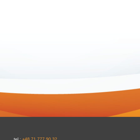
Li
tel.:
+48 71 777 90 32