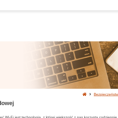
Strona
Bezpieczeństw
główna
dowej
eć Wi-Fi jest technologią, z której większość z nas korzysta codziennie