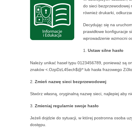
do sieci bezprzewodowej m
również drukarki, odkurza
Decydując się na uruchomi
prawidłowe konfiguracje s
wprowadzenie wzmocni oc
Ustaw silne hasło
Należy unikać haseł typu 0123456789, ponieważ są on
znaków <.OzpDzL45ech$@* lub hasła frazowego Zi3
Zmień nazwę sieci bezprzewodowej
Stwórz własną, oryginalną nazwę sieci, najlepiej aby nie
Zmieniaj regularnie swoje hasło
Jeżeli dojdzie do sytuacji, w której postronna osoba u
dostępu.