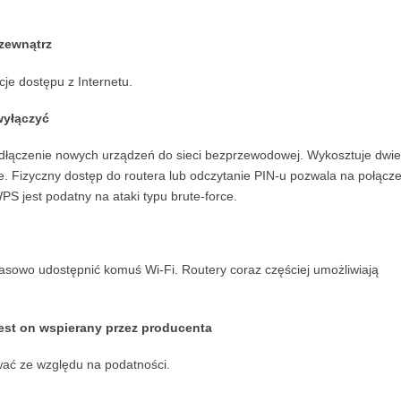
 zewnątrz
je dostępu z Internetu.
wyłączyć
dłączenie nowych urządzeń do sieci bezprzewodowej. Wykosztuje dwi
ze. Fizyczny dostęp do routera lub odczytanie PIN-u pozwala na połącze
S jest podatny na ataki typu brute-force.
zasowo udostępnić komuś Wi-Fi. Routery coraz częściej umożliwiają
 jest on wspierany przez producenta
wać ze względu na podatności.