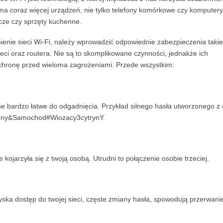
a coraz więcej urządzeń, nie tylko telefony komórkowe czy komputery,
cze czy sprzęty kuchenne.
enie sieci Wi-Fi, należy wprowadzić odpowiednie zabezpieczenia takie
ieci oraz routera. Nie są to skomplikowane czynności, jednakże ich
hronę przed wieloma zagrożeniami. Przede wszystkim:
e bardzo łatwe do odgadnięcia. Przykład silnego hasła utworzonego z 
lony&Samochod#Wiozacy3cytrynY.
 kojarzyła się z twoją osobą. Utrudni to połączenie osobie trzeciej.
zyska dostęp do twojej sieci, częste zmiany hasła, spowodują przerwani