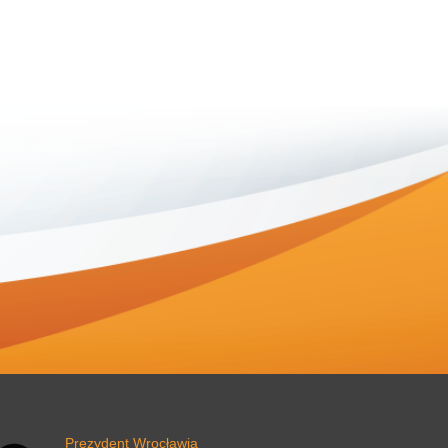
nk otwiera się w nowej karcie przeglądarki.
Prezydent Wrocławia