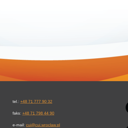
Li
tel.:
+48 71 777 90 32
faks:
+48 71 798 44 90
e-mail:
cui@cui.wroclaw.pl