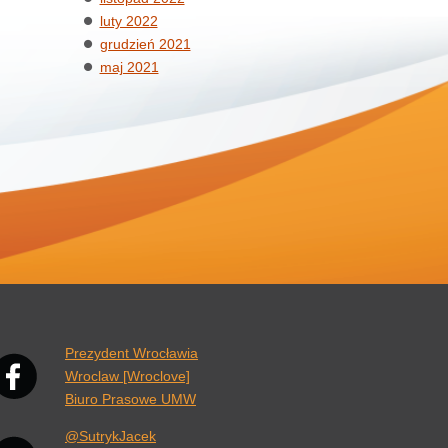
luty 2022
grudzień 2021
maj 2021
nk otwiera się w nowej karcie przeglądarki.
Prezydent Wrocławia
Wroclaw [Wroclove]
Biuro Prasowe UMW
@SutrykJacek