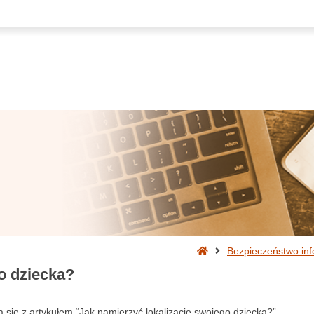
Strona
Bezpieczeństwo inf
główna
o dziecka?
ię z artykułem “Jak namierzyć lokalizację swojego dziecka?”.