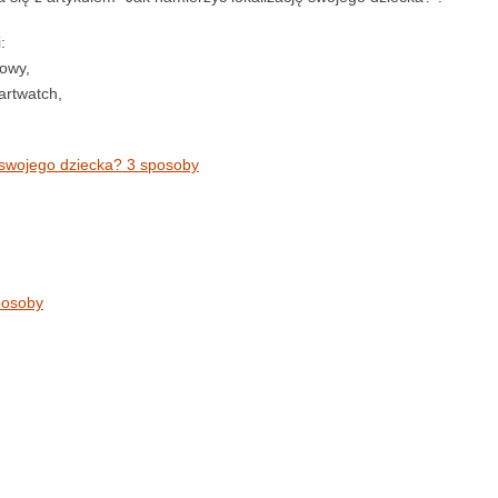
:
kowy,
artwatch,
 swojego dziecka? 3 sposoby
posoby