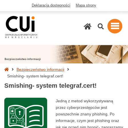
Deklaracja dostępności
Mapa strony
Szukaj
Bezpieczeństwo informacji
Strona
Bezpieczeństwo informacji
główna
Smishing- system telegraf.cert!
Smishing- system telegraf.cert!
Jedną z metod wykorzystywaną
przez cyberprzestępców jest
powszechnie znany phishing. Po
informacje, czym jest phishing oraz
jak się przed nim bronić- zapraszamy