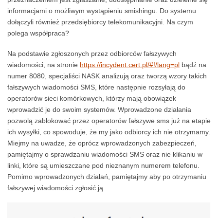
informacjami o możliwym wystąpieniu smishingu. Do systemu
dołączyli również przedsiębiorcy telekomunikacyjni. Na czym
polega współpraca?
Na podstawie zgłoszonych przez odbiorców fałszywych
wiadomości, na stronie
https://incydent.cert.pl/#!/lang=pl
bądź na
numer 8080, specjaliści NASK analizują oraz tworzą wzory takich
fałszywych wiadomości SMS, które następnie rozsyłają do
operatorów sieci komórkowych, którzy mają obowiązek
wprowadzić je do swoim systemów. Wprowadzone działania
pozwolą zablokować przez operatorów fałszywe sms już na etapie
ich wysyłki, co spowoduje, że my jako odbiorcy ich nie otrzymamy.
Miejmy na uwadze, że oprócz wprowadzonych zabezpieczeń,
pamiętajmy o sprawdzaniu wiadomości SMS oraz nie klikaniu w
linki, które są umieszczane pod nieznanym numerem telefonu.
Pomimo wprowadzonych działań, pamiętajmy aby po otrzymaniu
fałszywej wiadomości zgłosić ją.