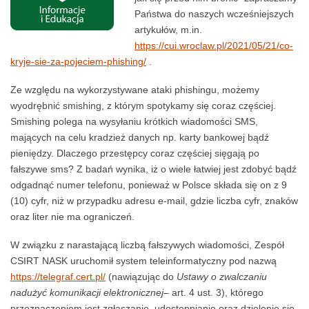
Państwa do naszych wcześniejszych
artykułów, m.in.
https://cui.wroclaw.pl/2021/05/21/co-
kryje-sie-za-pojeciem-phishing/
.
Ze względu na wykorzystywane ataki phishingu, możemy
wyodrębnić smishing, z którym spotykamy się coraz częściej.
Smishing polega na wysyłaniu krótkich wiadomości SMS,
mających na celu kradzież danych np. karty bankowej bądź
pieniędzy. Dlaczego przestępcy coraz częściej sięgają po
fałszywe sms? Z badań wynika, iż o wiele łatwiej jest zdobyć bądź
odgadnąć numer telefonu, ponieważ w Polsce składa się on z 9
(10) cyfr, niż w przypadku adresu e-mail, gdzie liczba cyfr, znaków
oraz liter nie ma ograniczeń.
W związku z narastającą liczbą fałszywych wiadomości, Zespół
CSIRT NASK uruchomił system teleinformatyczny pod nazwą
https://telegraf.cert.pl/
(nawiązując do
Ustawy o zwalczaniu
nadużyć komunikacji elektronicznej
– art. 4 ust. 3), którego
przeznaczeniem jest zgłaszanie, udostępnianie oraz dzielenie się