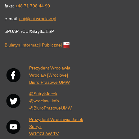
faks:
+48 71 798 44 90
e-mail:
cui@cui.wroclaw.pl
ePUAP: /CUI/SkrytkaESP
Biuletyn Informacji Publicznej
Link otwiera się w nowej karcie przeglądarki.
Prezydent Wrocławia
Wroclaw [Wroclove]
Biuro Prasowe UMW
@SutrykJacek
@wroclaw_info
@BiuroPrasoweUMW
Prezydent Wrocławia Jacek
Sutryk
WROCŁAW TV