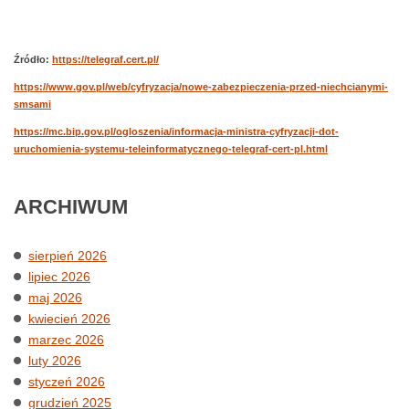
Źródło:
https://telegraf.cert.pl/
https://www.gov.pl/web/cyfryzacja/nowe-zabezpieczenia-przed-niechcianymi-
smsami
https://mc.bip.gov.pl/ogloszenia/informacja-ministra-cyfryzacji-dot-
uruchomienia-systemu-teleinformatycznego-telegraf-cert-pl.html
ARCHIWUM
sierpień 2026
lipiec 2026
maj 2026
kwiecień 2026
marzec 2026
luty 2026
styczeń 2026
grudzień 2025