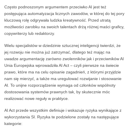
Często podnoszonym argumentem przeciwko AI jest też
postępująca automatyzacja licznych zawodów, w której do tej pory
kluczową rolę odgrywała ludzka kreatywność. Przed utratą
możliwości zarobku na swoich talentach drżą różnej maści graficy,
copywriterzy lub redaktorzy.
Wielu specjalistów w dziedzinie sztucznej inteligencji twierdzi, że
jej rozwoju nie można już zatrzymać, dlatego też mając na
uwadze argumentację zarówno zwolenników jak i przeciwników AI
Unia Europejska wprowadziła AI Act – czyli pierwsze na świecie
prawo, które ma na celu opisanie zagadnień, z którymi przyjdzie
nam się mierzyć, a także ma uregulować rozwijanie i stosowanie
AI. To unijne rozporządzenie wymaga od członków wspólnoty
dostosowania systemów prawnych tak, by skutecznie móc
realizować nowe reguły w praktyce.
AI Act przede wszystkim definiuje i wskazuje ryzyka wynikające z
wykorzystania SI. Ryzyka te podzielone zostały na następujące
kategorie: