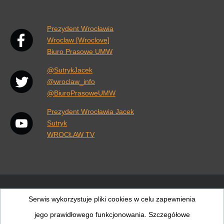
Link otwiera się w nowej karcie przeglądarki.
Prezydent Wrocławia
Wroclaw [Wroclove]
Biuro Prasowe UMW
@SutrykJacek
@wroclaw_info
@BiuroPrasoweUMW
Prezydent Wrocławia Jacek
Sutryk
WROCŁAW TV
Wiadomości
Pogoda
Rozkłady jazdy
Wrocław
Serwis wykorzystuje pliki cookies w celu zapewnienia
jego prawidłowego funkcjonowania. Szczegółowe
Wrocław
Wrocław
MPK