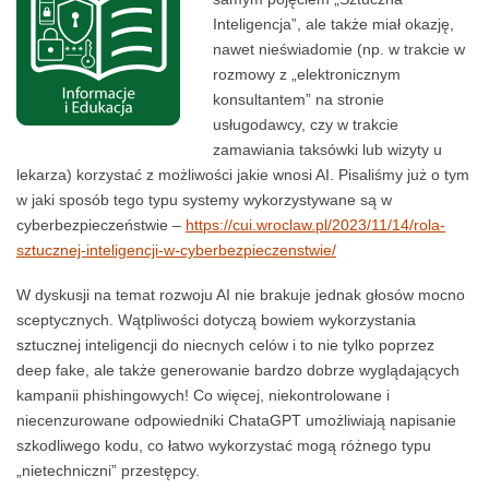
Inteligencja”, ale także miał okazję,
nawet nieświadomie (np. w trakcie w
rozmowy z „elektronicznym
konsultantem” na stronie
usługodawcy, czy w trakcie
zamawiania taksówki lub wizyty u
lekarza) korzystać z możliwości jakie wnosi AI. Pisaliśmy już o tym
w jaki sposób tego typu systemy wykorzystywane są w
cyberbezpieczeństwie –
https://cui.wroclaw.pl/2023/11/14/rola-
sztucznej-inteligencji-w-cyberbezpieczenstwie/
W dyskusji na temat rozwoju AI nie brakuje jednak głosów mocno
sceptycznych. Wątpliwości dotyczą bowiem wykorzystania
sztucznej inteligencji do niecnych celów i to nie tylko poprzez
deep fake, ale także generowanie bardzo dobrze wyglądających
kampanii phishingowych! Co więcej, niekontrolowane i
niecenzurowane odpowiedniki ChataGPT umożliwiają napisanie
szkodliwego kodu, co łatwo wykorzystać mogą różnego typu
„nietechniczni” przestępcy.