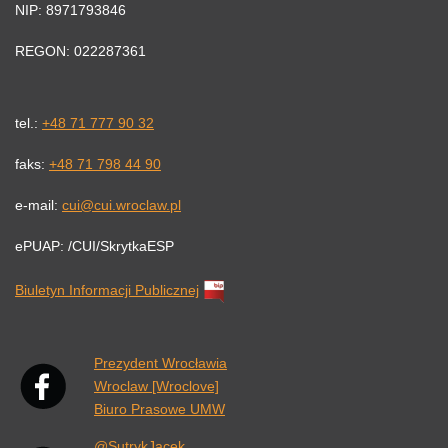
NIP: 8971793846
REGON: 022287361
tel.:
+48 71 777 90 32
faks:
+48 71 798 44 90
e-mail:
cui@cui.wroclaw.pl
ePUAP: /CUI/SkrytkaESP
Biuletyn Informacji Publicznej
Link otwiera się w nowej karcie przeglądarki.
Prezydent Wrocławia
Wroclaw [Wroclove]
Biuro Prasowe UMW
@SutrykJacek