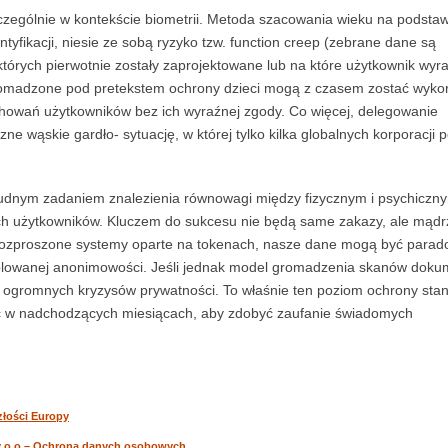
zególnie w kontekście biometrii. Metoda szacowania wieku na podstaw
tyfikacji, niesie ze sobą ryzyko tzw. function creep (zebrane dane są
tórych pierwotnie zostały zaprojektowane lub na które użytkownik wyra
gromadzone pod pretekstem ochrony dzieci mogą z czasem zostać wyko
chowań użytkowników bez ich wyraźnej zgody. Co więcej, delegowanie
e wąskie gardło- sytuację, w której tylko kilka globalnych korporacji 
trudnym zadaniem znalezienia równowagi między fizycznym i psychiczn
ch użytkowników. Kluczem do sukcesu nie będą same zakazy, ale mądr
 rozproszone systemy oparte na tokenach, nasze dane mogą być parad
trolowanej anonimowości. Jeśli jednak model gromadzenia skanów dok
a ogromnych kryzysów prywatności. To właśnie ten poziom ochrony stan
 w nadchodzących miesiącach, aby zdobyć zaufanie świadomych
złości Europy
wy o o – Ochrona danych osobowych