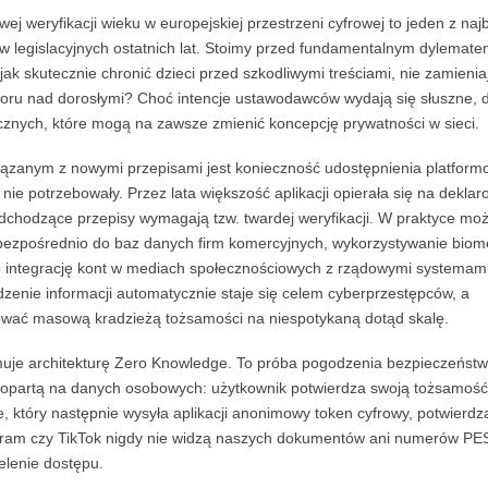
 weryfikacji wieku w europejskiej przestrzeni cyfrowej to jeden z najb
w legislacyjnych ostatnich lat. Stoimy przed fundamentalnym dylemat
ak skutecznie chronić dzieci przed szkodliwymi treściami, nie zamieniaj
zoru nad dorosłymi? Choć intencje ustawodawców wydają się słuszne, d
cznych, które mogą na zawsze zmienić koncepcję prywatności w sieci.
ązanym z nowymi przepisami jest konieczność udostępnienia platfor
 nie potrzebowały. Przez lata większość aplikacji opierała się na dekl
dchodzące przepisy wymagają tzw. twardej weryfikacji. W praktyce moż
zpośrednio do baz danych firm komercyjnych, wykorzystywanie biome
lub integrację kont w mediach społecznościowych z rządowymi systemam
adzenie informacji automatycznie staje się celem cyberprzestępców, a
kować masową kradzieżą tożsamości na niespotykaną dotąd skalę.
muje architekturę Zero Knowledge. To próba pogodzenia bezpieczeńst
 opartą na danych osobowych: użytkownik potwierdza swoją tożsamość
, który następnie wysyła aplikacji anonimowy token cyfrowy, potwierdz
stagram czy TikTok nigdy nie widzą naszych dokumentów ani numerów PE
elenie dostępu.