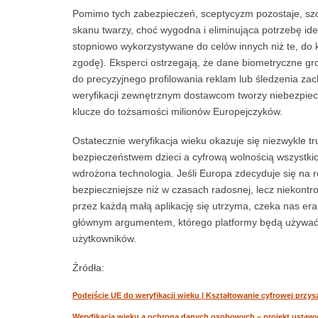
Pomimo tych zabezpieczeń, sceptycyzm pozostaje, szc
skanu twarzy, choć wygodna i eliminująca potrzebę iden
stopniowo wykorzystywane do celów innych niż te, do k
zgodę). Eksperci ostrzegają, że dane biometryczne 
do precyzyjnego profilowania reklam lub śledzenia za
weryfikacji zewnętrznym dostawcom tworzy niebezpieczn
klucze do tożsamości milionów Europejczyków.
Ostatecznie weryfikacja wieku okazuje się niezwykle 
bezpieczeństwem dzieci a cyfrową wolnością wszystki
wdrożona technologia. Jeśli Europa zdecyduje się na
bezpieczniejsze niż w czasach radosnej, lecz niekon
przez każdą małą aplikację się utrzyma, czeka nas er
głównym argumentem, którego platformy będą używać
użytkowników.
Źródła:
Podejście UE do weryfikacji wieku | Kształtowanie cyfrowej przys
Weryfikacja wieku a ochrona danych osobowych – projekt usta