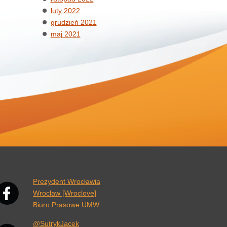
luty 2022
grudzień 2021
maj 2021
nk otwiera się w nowej karcie przeglądarki.
Prezydent Wrocławia
Wroclaw [Wroclove]
Biuro Prasowe UMW
@SutrykJacek