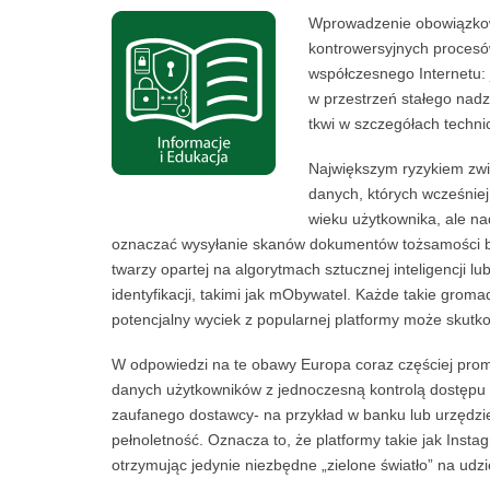
Wprowadzenie obowiązkowej
kontrowersyjnych procesó
współczesnego Internetu: j
w przestrzeń stałego nad
tkwi w szczegółach techni
Największym ryzykiem zwi
danych, których wcześniej
wieku użytkownika, ale na
oznaczać wysyłanie skanów dokumentów tożsamości be
twarzy opartej na algorytmach sztucznej inteligencji 
identyfikacji, takimi jak mObywatel. Każde takie grom
potencjalny wyciek z popularnej platformy może skut
W odpowiedzi na te obawy Europa coraz częściej pro
danych użytkowników z jednoczesną kontrolą dostępu
zaufanego dostawcy- na przykład w banku lub urzędzie
pełnoletność. Oznacza to, że platformy takie jak In
otrzymując jedynie niezbędne „zielone światło” na udzi