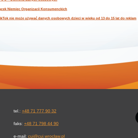
wiązek Niemiec Organizacji Konsumenckich
 TikTok nie może używać danych osobowych dzieci w wieku od 13 do 15 lat do reklam
Li
tel.:
+48 71 777 90 32
faks:
+48 71 798 44 90
e-mail:
cui@cui.wroclaw.pl