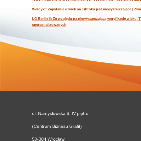
Werdykt: Zapytanie o wiek na TikToku jest niewystarczające | Z
LG Berlin II: Ze względu na niewystarczającą weryfikację wieku,
spersonalizowanych
ul. Namysłowska 8, IV piętro
(Centrum Biznesu Grafit)
50-304 Wrocław